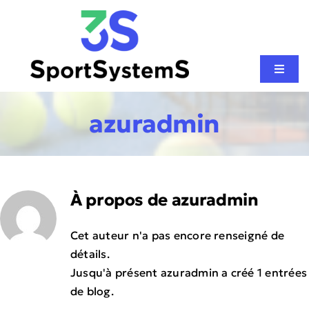
Passer
au
contenu
Toggl
Naviga
CONSTRUCTION PISTE DE PADEL
azuradmin
SPORTS DE RAQUETTE
AUTRES SPORTS
À propos de
azuradmin
Cet auteur n'a pas encore renseigné de
NOS RÉALISATIONS
détails.
Jusqu'à présent azuradmin a créé 1 entrées
de blog.