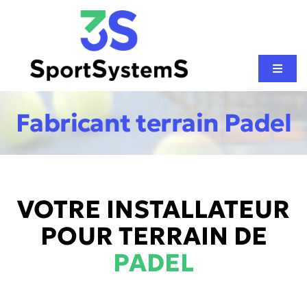
Passer
au
contenu
Toggl
Naviga
CONSTRUCTION PISTE DE PADEL
Fabricant terrain Padel
SPORTS DE RAQUETTE
AUTRES SPORTS
VOTRE INSTALLATEUR
POUR TERRAIN DE
NOS RÉALISATIONS
PADEL