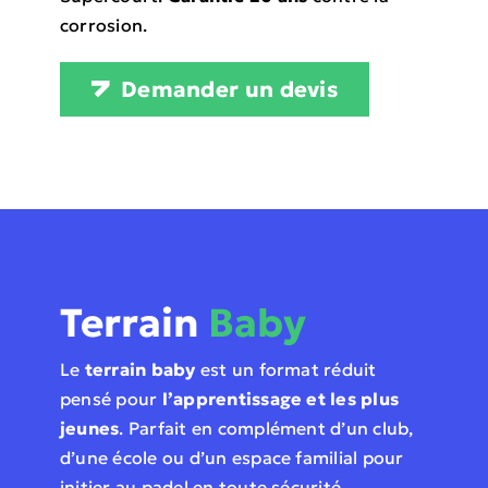
corrosion.
Demander un devis
Terrain
Baby
Le
terrain baby
est un format réduit
pensé pour
l’apprentissage et les plus
jeunes
. Parfait en complément d’un club,
d’une école ou d’un espace familial pour
initier au padel en toute sécurité.