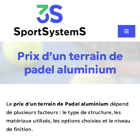
Passer
au
contenu
Toggl
Naviga
CONSTRUCTION PISTE DE PADEL
Prix d’un terrain de
padel aluminium
SPORTS DE RAQUETTE
AUTRES SPORTS
Le
prix d
‘
un terrain de Padel aluminium
dépend
NOS RÉALISATIONS
de plusieurs facteurs : le type de structure, les
matériaux utilisés, les options choisies et le niveau
de finition.