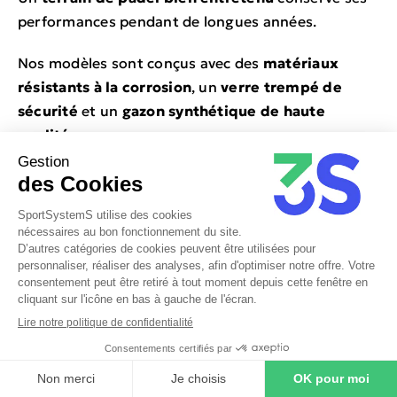
performances pendant de longues années.
Nos modèles sont conçus avec des
matériaux
résistants à la corrosion
, un
verre trempé de
sécurité
et un
gazon synthétique de haute
qualité
.
L’entretien régulier consiste essentiellement à
brosser le gazon, vérifier les fixations et nettoyer
les vitres.
3S SportSystemS propose également des
contrats
d’entretien
pour garantir la longévité de votre
installation.
DEVIS GRATUIT