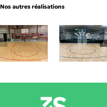
Nos autres réalisations
Terrain
Terrain
basket 3×
basket 3×3
Lausann
Riorges (42)
(Suisse)