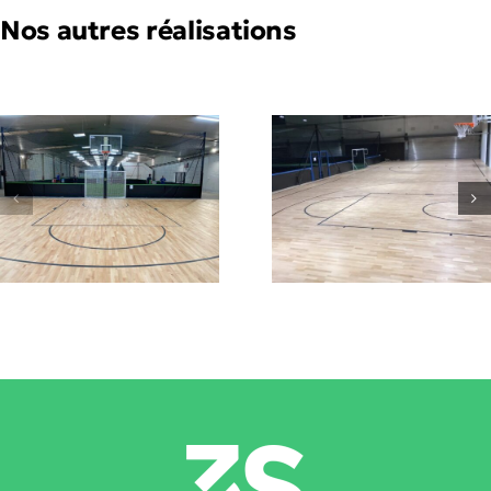
Nos autres réalisations
Terrain
Terrain
basket 3×3
basket 3×
Lausanne
(Suisse)